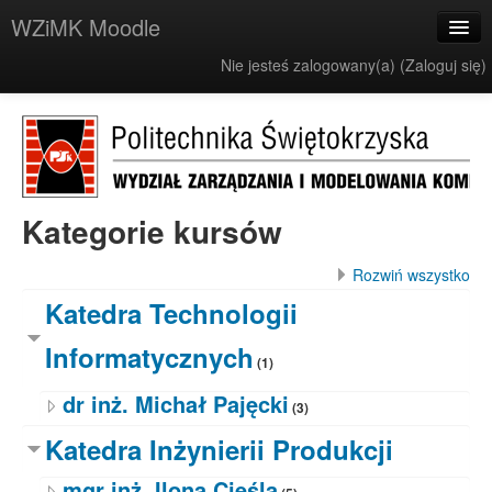
WZiMK Moodle
Nie jesteś zalogowany(a) (
Zaloguj się
)
Polski ‎(pl)‎
Kategorie kursów
Rozwiń wszystko
Katedra Technologii
Informatycznych
(1)
dr inż. Michał Pajęcki
(3)
Katedra Inżynierii Produkcji
mgr inż. Ilona Cieśla