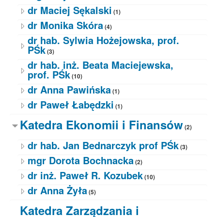
dr Maciej Sękalski
(1)
dr Monika Skóra
(4)
dr hab. Sylwia Hożejowska, prof.
PŚk
(3)
dr hab. inż. Beata Maciejewska,
prof. PŚk
(10)
dr Anna Pawińska
(1)
dr Paweł Łabędzki
(1)
Katedra Ekonomii i Finansów
(2)
dr hab. Jan Bednarczyk prof PŚk
(3)
mgr Dorota Bochnacka
(2)
dr inż. Paweł R. Kozubek
(10)
dr Anna Żyła
(5)
Katedra Zarządzania i