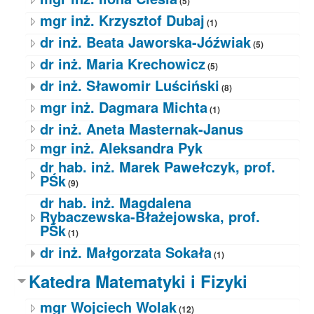
(5)
mgr inż. Krzysztof Dubaj
(1)
dr inż. Beata Jaworska-Jóźwiak
(5)
dr inż. Maria Krechowicz
(5)
dr inż. Sławomir Luściński
(8)
mgr inż. Dagmara Michta
(1)
dr inż. Aneta Masternak-Janus
mgr inż. Aleksandra Pyk
dr hab. inż. Marek Pawełczyk, prof.
PŚk
(9)
dr hab. inż. Magdalena
Rybaczewska-Błażejowska, prof.
PŚk
(1)
dr inż. Małgorzata Sokała
(1)
Katedra Matematyki i Fizyki
mgr Wojciech Wolak
(12)