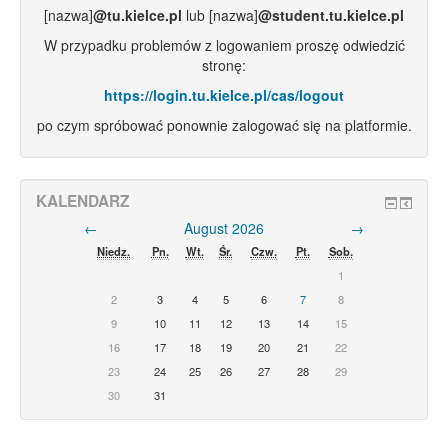
[nazwa]
@
tu.kielce.pl
lub [nazwa]
@
student.tu.kielce.pl
W przypadku problemów z logowaniem proszę odwiedzić
stronę:
https://login.tu.kielce.pl/cas/logout
po czym spróbować ponownie zalogować się na platformie.
KALENDARZ
←
August 2026
→
Niedz.
Pn.
Wt.
Śr.
Czw.
Pt.
Sob.
1
2
3
4
5
6
7
8
9
10
11
12
13
14
15
16
17
18
19
20
21
22
23
24
25
26
27
28
29
30
31